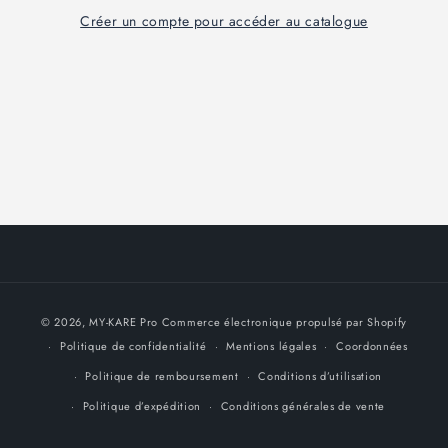
Créer un compte pour accéder au catalogue
Moyens
© 2026,
MY-KARE Pro
Commerce électronique propulsé par Shopify
de
Politique de confidentialité
Mentions légales
Coordonnées
paiement
Politique de remboursement
Conditions d’utilisation
Politique d’expédition
Conditions générales de vente